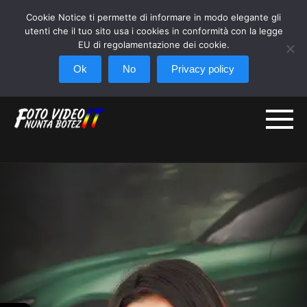
Pentru toate pachetele Foto +
Cookie Notice ti permette di informare in modo elegante gli
utenti che il tuo sito usa i cookies in conformità con la legge
Video se acorda o reducere de 10%.
+
EU di regolamentazione dei cookie.
Oferta este limitata.
CLICK HERE!
Ok
No
Privacy policy