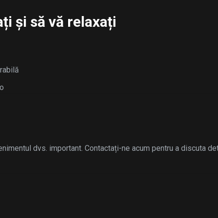
i și să vă relaxați
rabilă
to
enimentul dvs. important. Contactați-ne acum pentru a discuta det