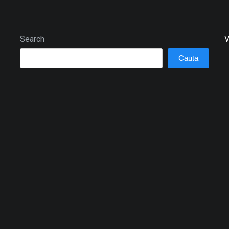
Search
V
Cauta