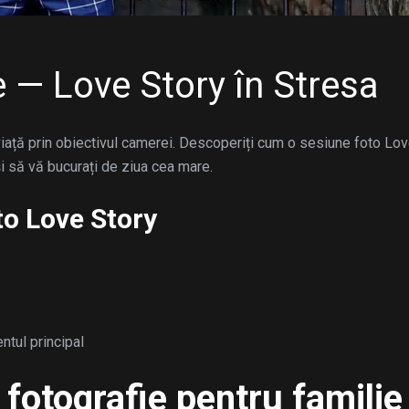
 — Love Story în Stresa
 viață prin obiectivul camerei. Descoperiți cum o sesiune foto Lo
și să vă bucurați de ziua cea mare.
to Love Story
ntul principal
 fotografie pentru familie