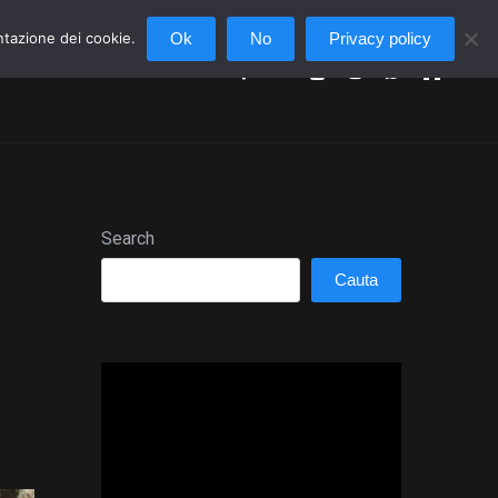
ntazione dei cookie.
Ok
No
Privacy policy
NOI
BLOG
Search
Cauta