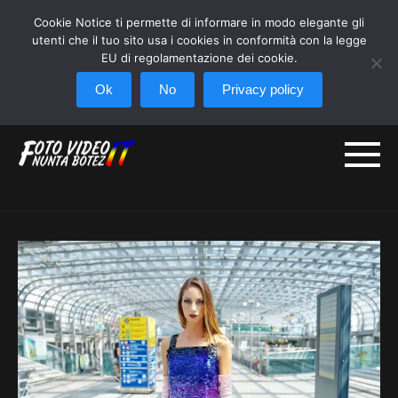
Pentru toate pachetele Foto +
Cookie Notice ti permette di informare in modo elegante gli
utenti che il tuo sito usa i cookies in conformità con la legge
Video se acorda o reducere de 10%.
+
EU di regolamentazione dei cookie.
Oferta este limitata.
CLICK HERE!
Ok
No
Privacy policy